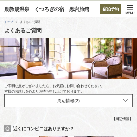
鹿教湯温泉 くつろぎの宿 黒岩旅館
宿泊予約
MENU
トップ
よくあるご質問
よくあるご質問
ご不明な点がございましたら、お気軽にお問い合わせください。
皆様のお越しを心よりお待ち申し上げております。
【
周辺情報
】
近くにコンビニはありますか？