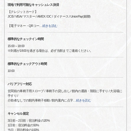
現地で利用可能なキャッシュレス決済
【クレジットカード】
JCB / VISA / マスター / AMEX / DC / ダイナース / UnionPay(銀聯)
【電子マネー・QRコー
…
続きを読む
標準的なチェックイン時間
15:00～18:00
※到着が18:00を過ぎる場合は、必ず当館までご連絡ください。
標準的なチェックアウト時間
10:00
バリアフリー対応
玄関前の車椅子用スロープ / 車椅子の貸し出し / 館内の通路・階段に手すり / 大浴場に
手すり /
介助者なしでの館内車椅子移動 / 館内案内に点字
…
続きを読む
キャンセル規定
3日前～2日前：宿泊料金の20%
1日前：宿泊料金の50%
当日：宿泊料金の100%