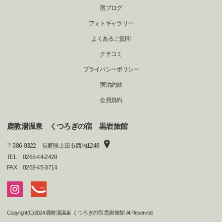
宿ブログ
フォトギャラリー
よくあるご質問
クチコミ
プライバシーポリシー
宿泊約款
会員規約
鹿教湯温泉 くつろぎの宿 黒岩旅館
〒
386-0322
長野県上田市西内1248
TEL
0268-44-2428
FAX
0268-45-3714
Copyright(C)2024 鹿教湯温泉 くつろぎの宿 黒岩旅館 All Reserved.