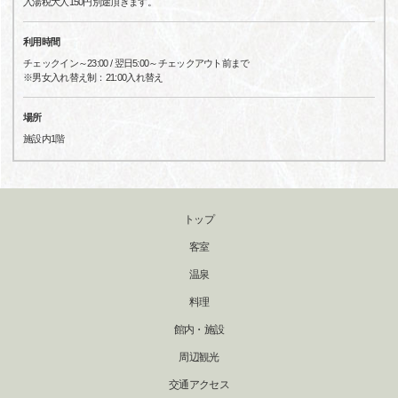
入湯税大人150円別途頂きます。
利用時間
チェックイン～23:00 / 翌日5:00～チェックアウト前まで
※男女入れ替え制：21:00入れ替え
場所
施設内1階
トップ
客室
温泉
料理
館内・施設
周辺観光
交通アクセス