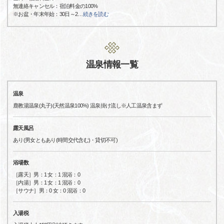
無連絡キャンセル：宿泊料金の100%
※お盆・年末年始：30日～2
…
続きを読む
温泉情報一覧
温泉
鹿教湯温泉(丸子)(天然温泉100%) 温泉掛け流し※人工温泉含まず
露天風呂
あり(男女ともあり(時間交代含む)・貸切不可)
浴場数
［露天］男：1 女：1 混浴：0
［内湯］男：1 女：1 混浴：0
［サウナ］男：0 女：0 混浴：0
入湯税