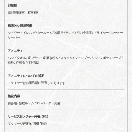
部屋数
総部屋数9室：和室9室
標準的な部屋設備
シャワートイレ / パウダールーム / 冷暖房 / テレビ / 空の冷蔵庫 / ドライヤー / コーヒー
サーバー
アメニティ
ハンドタオル / 歯ブラシ・歯磨き粉 / バスタオル / シャンプー / リンス / ボディソープ /
石鹸 / 作務衣 / 羽毛布団
アメニティについての補足
ドライヤーはお風呂場に設置してあります。
施設内容
宴会場 / 禁煙ルーム / エレベーター完備
サービス&レジャー(手配含む)
マッサージ(有料) / 将棋 / 囲碁