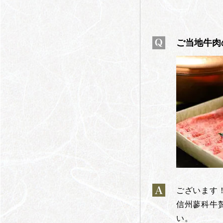
ご当地牛肉
ございます
信州蓼科牛
い。