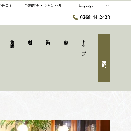
クチコミ
予約確認・キャンセル
language
0268-44-2428
館内・施設
料理
温泉
客室
トップ
宿泊予約