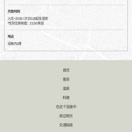
开放时间
入住~23:00 / 次日5:00起至退房
*性别互换制度：21:00 换班
地点
设施内1楼
首页
客房
温泉
料理
在这个设施中
周边观光
交通指南