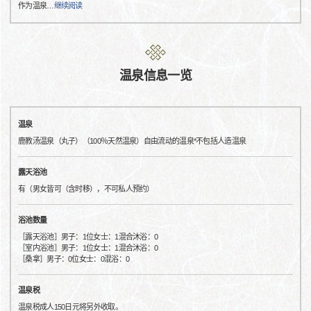
作为温泉
…
继续阅读
温泉信息一览
温泉
鹿教汤温泉（丸子）（100％天然温泉）自由流动的温泉*不包括人造温泉
露天浴池
有（男女皆可（含时移），不可私人预约）
浴池数量
［露天浴池］男子：1位女士：1混合沐浴：0
［室内浴池］男子：1位女士：1混合沐浴：0
［桑拿］男子：0位女士：0混浴：0
温泉税
温泉税成人150日元将另外收取。