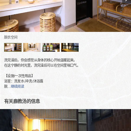
脱衣空间
洗完澡后，你会感觉从身体的核心开始温暖起来。
在这宁静的时光里，洗完澡后可以在空间里喘口气。
【设施/一次性用品】
浴室：洗发水 /冲洗 /沐浴露
脱
…
继续阅读
有关鹿教汤的信息