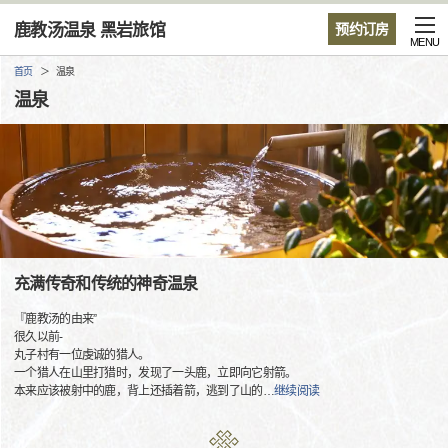
鹿教汤温泉 黑岩旅馆
预约订房
MENU
首页
温泉
温泉
充满传奇和传统的神奇温泉
『鹿教汤的由来”
很久以前-
丸子村有一位虔诚的猎人。
一个猎人在山里打猎时，发现了一头鹿，立即向它射箭。
本来应该被射中的鹿，背上还插着箭，逃到了山的
…
继续阅读