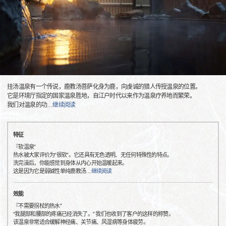
挂汤温泉有一个传说，鹿教汤菩萨化身为鹿，向虔诚的猎人传授温泉的位置。
它是环境厅指定的国家温泉胜地，自江户时代以来作为温泉疗养地而繁荣。
我们对温泉的功
…
继续阅读
特征
『软温泉”
热水被大家评价为“很软”。它还具有无色透明、无任何特殊性的特点。
洗完澡后，你能感觉到身体从内心开始温暖起来。
这是因为它是弱碱性单纯鹿教汤
…
继续阅读
效能
『不需要拐杖的热水”
“我腿部和腰部的疼痛已经消失了。” 我们也收到了客户的这样的称赞。
该温泉非常适合缓解神经痛、关节痛、风湿病等身体疲劳。