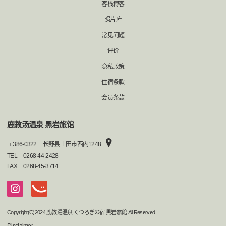
客栈博客
照片库
常见问题
评价
隐私政策
住宿条款
会员条款
鹿教汤温泉 黑岩旅馆
〒
386-0322
长野县上田市西内1248
TEL
0268-44-2428
FAX
0268-45-3714
Copyright(C)2024 鹿教湯温泉 くつろぎの宿 黒岩旅館 All Reserved.