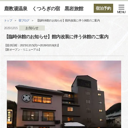
鹿教湯温泉 くつろぎの宿 黒岩旅館
宿泊予約
MENU
トップ
宿ブログ
【臨時休館のお知らせ】館内改装に伴う休館のご案内
お知らせ
2025/12/15
【臨時休館のお知らせ】館内改装に伴う休館のご案内
【提供日程：
2025/12/15(月)
〜
2026/02/18(水)
】
【
新オープン・リニューアル
】