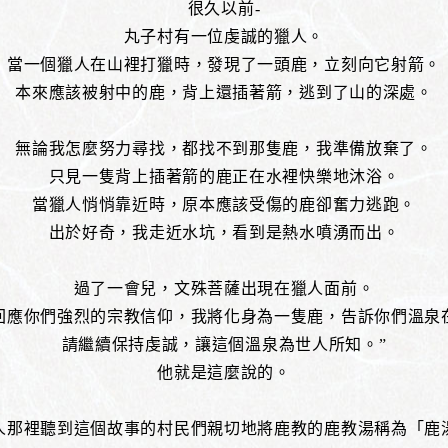
很久以前-
丸子村有一位虔誠的獵人。
當一個獵人在山裡打獵時，發現了一頭鹿，立刻向它射箭。
本來應該被射中的鹿，背上還插著箭，逃到了山的深處。
無論我怎麼努力尋找，都找不到那隻鹿，我準備放棄了。
只見一隻背上插著箭的鹿正在水裡快樂地沐浴。
當獵人悄悄靠近時，原本應該受傷的鹿卻奮力逃跑。
出於好奇，我走近水坑，看到是熱水噴湧而出。
過了一會兒，文殊菩薩出現在獵人面前。
回應你們強烈的宗教信仰，我將化身為一隻鹿，告訴你們溫泉
請繼續保持虔誠，讓這個溫泉為世人所知。”
他就是這麼說的。
人那裡聽到這個故事的村民們親切地將鹿教的鹿教湯稱為「鹿