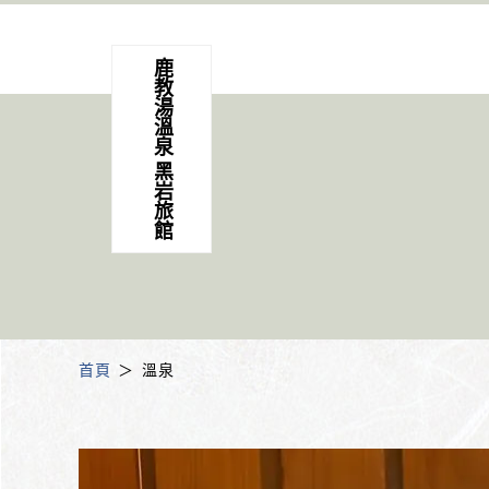
鹿教湯溫泉 黑岩旅館
首頁
溫泉