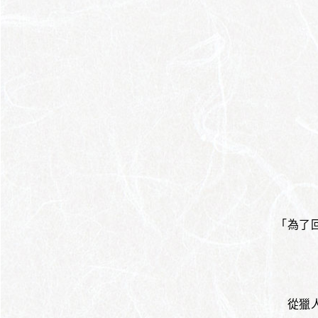
「為了
從獵