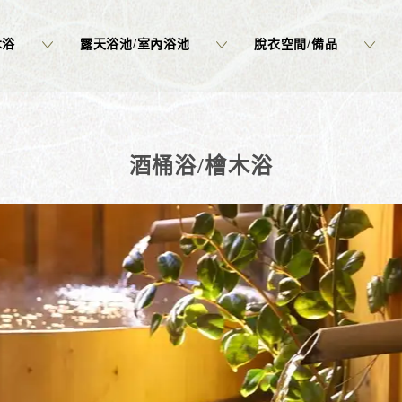
木浴
露天浴池/室內浴池
脫衣空間/備品
酒桶浴/檜木浴