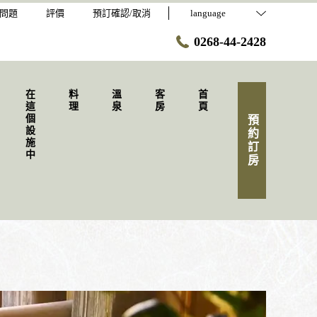
問題
評價
預訂確認/取消
language
0268-44-2428
在這個設施中
料理
溫泉
客房
首頁
預約訂房