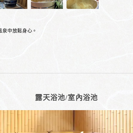
溫泉中放鬆身心。
露天浴池/室內浴池